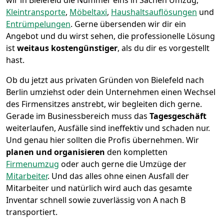
wir in Bielefeld die Nummer eins in Sachen Umzug,
Kleintransporte
,
Möbeltaxi
,
Haushaltsauflösungen
und
Entrümpelungen
.
Gerne übersenden wir dir ein
Angebot und du wirst sehen, die professionelle Lösung
ist
weitaus kostengünstiger
, als du dir es vorgestellt
hast.
Ob du jetzt aus privaten Gründen von Bielefeld nach
Berlin umziehst oder dein Unternehmen einen Wechsel
des Firmensitzes anstrebt, wir begleiten dich gerne.
Gerade im Businessbereich muss das
Tagesgeschäft
weiterlaufen, Ausfälle sind ineffektiv und schaden nur.
Und genau hier sollten die Profis übernehmen.
Wir
planen und organisieren
den kompletten
Firmenumzug
oder auch gerne die Umzüge der
Mitarbeiter
. Und das alles ohne einen Ausfall der
Mitarbeiter und natürlich wird auch das gesamte
Inventar schnell sowie zuverlässig von A nach B
transportiert.