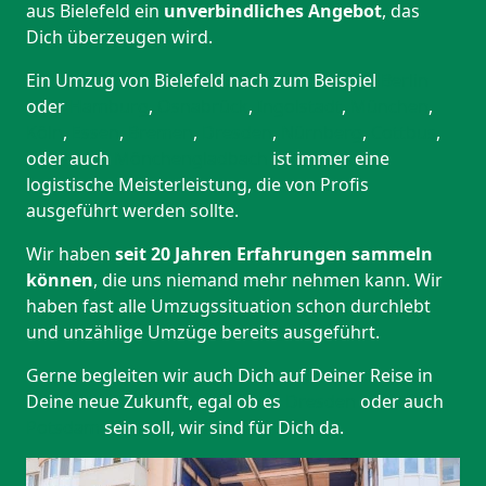
aus Bielefeld ein
unverbindliches Angebot
, das
Dich überzeugen wird.
Ein Umzug von Bielefeld nach zum Beispiel
Berlin
oder
Hamburg
,
Osnabrück
,
Ingolstadt
,
München
,
Köln
,
Essen
,
Bremen
,
Dresden
,
Nürnberg
,
Cottbus
,
oder auch
Mönchen­gladbach
ist immer eine
logistische Meisterleistung, die von Profis
ausgeführt werden sollte.
Wir haben
seit
20 Jahren Erfahrungen sammeln
können
, die uns niemand mehr nehmen kann. Wir
haben fast alle Umzugssituation schon durchlebt
und unzählige Umzüge bereits ausgeführt.
Gerne begleiten wir auch Dich auf Deiner Reise in
Deine neue Zukunft, egal ob es
Dresden
oder auch
Potsdam
sein soll, wir sind für Dich da.