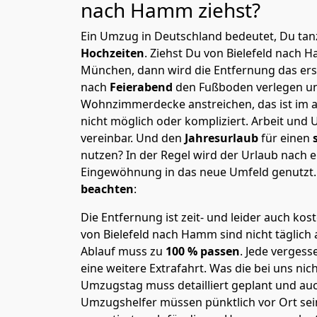
nach Hamm
ziehst?
Ein Umzug in Deutschland bedeutet, Du tanz
Hochzeiten
. Ziehst Du von Bielefeld nach
München, dann wird die Entfernung das er
nach
Feierabend
den Fußboden verlegen un
Wohnzimmerdecke anstreichen, das ist im a
nicht möglich oder kompliziert.
Arbeit und 
vereinbar. Und den
Jahresurlaub
für einen
nutzen? In der Regel wird der Urlaub nach
Eingewöhnung in das neue Umfeld genutzt
beachten
:
Die Entfernung ist zeit- und leider auch kos
von Bielefeld nach Hamm sind nicht täglich
Ablauf muss zu
100 % passen
. Jede verges
eine weitere Extrafahrt. Was die bei uns nic
Umzugstag muss detailliert geplant und au
Umzugshelfer müssen pünktlich vor Ort sei