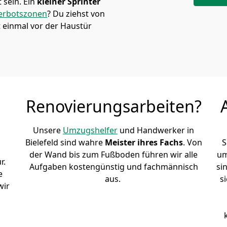
sein. Ein
kleiner Sprinter
erbotszonen
? Du ziehst von
 einmal vor der Haustür
Renovierungsarbeiten?
Unsere
Umzugshelfer
und Handwerker in
Bielefeld sind wahre
Meister ihres Fachs
. Von
S
der Wand bis zum Fußboden führen wir alle
um
r.
Aufgaben kostengünstig und fachmännisch
si
e
aus.
s
wir