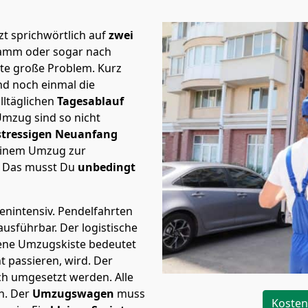
t sprichwörtlich auf
zwei
 Hamm oder sogar nach
ste große Problem.
Kurz
d noch einmal die
lltäglichen
Tagesablauf
Umzug sind so nicht
stressigen Neuanfang
 einem Umzug zur
. Das musst Du
unbedingt
tenintensiv. Pendelfahrten
 ausführbar.
Der logistische
sene Umzugskiste bedeutet
ht passieren, wird.
Der
ch umgesetzt werden. Alle
n. Der
Umzugswagen
muss
Kosten