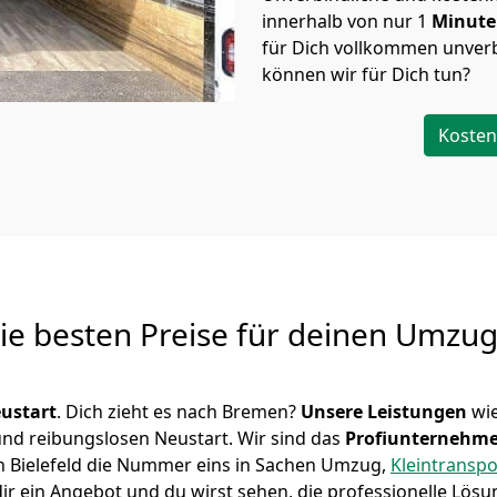
innerhalb von nur
1
Minut
für Dich vollkommen unverb
können wir für Dich tun?
Kosten
Die besten Preise für deinen Umzu
ustart
. Dich zieht es nach Bremen?
Unsere Leistungen
wie
 und reibungslosen Neustart.
Wir sind das
Profiunternehm
r in Bielefeld die Nummer eins in Sachen Umzug,
Kleintranspo
r ein Angebot und du wirst sehen, die professionelle Lösu