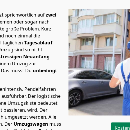
t sprichwörtlich auf
zwei
Bremen oder sogar nach
ste große Problem.
Kurz
d noch einmal die
lltäglichen
Tagesablauf
Umzug sind so nicht
stressigen Neuanfang
 einem Umzug zur
. Das musst Du
unbedingt
tenintensiv. Pendelfahrten
h ausführbar.
Der logistische
sene Umzugskiste bedeutet
ht passieren, wird.
Der
ch umgesetzt werden. Alle
n. Der
Umzugswagen
muss
Kosten