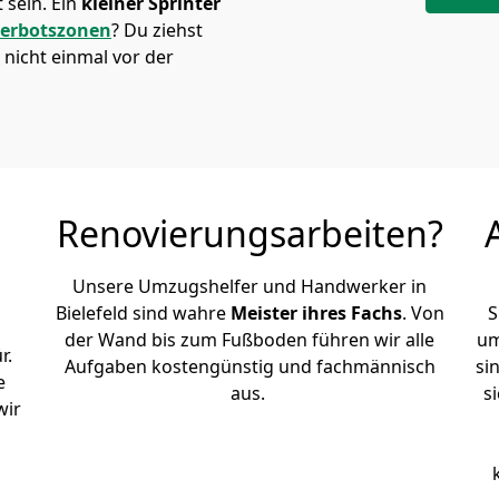
sein. Ein
kleiner Sprinter
verbotszonen
? Du ziehst
nicht einmal vor der
Renovierungsarbeiten?
Unsere Umzugshelfer und Handwerker in
Bielefeld sind wahre
Meister ihres Fachs
. Von
S
der Wand bis zum Fußboden führen wir alle
um
r.
Aufgaben kostengünstig und fachmännisch
si
e
aus.
s
wir