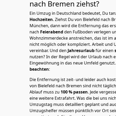
nach Bremen
ziehst?
Ein Umzug in Deutschland bedeutet, Du tanz
Hochzeiten
. Ziehst Du von Bielefeld nach 
München, dann wird die Entfernung das er
nach
Feierabend
den Fußboden verlegen un
Wohnzimmerdecke anstreichen, das ist im a
nicht möglich oder kompliziert.
Arbeit und 
vereinbar. Und den
Jahresurlaub
für einen
nutzen? In der Regel wird der Urlaub nach
Eingewöhnung in das neue Umfeld genutzt
beachten
:
Die Entfernung ist zeit- und leider auch kos
von Bielefeld nach Bremen sind nicht täglic
Ablauf muss zu
100 % passen
. Jede verges
eine weitere Extrafahrt. Was die bei uns nic
Umzugstag muss detailliert geplant und au
Umzugshelfer müssen pünktlich vor Ort sei